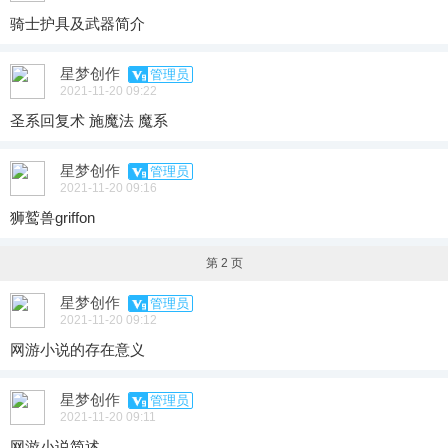
骑士护具及武器简介
星梦创作
管理员
2021-11-20 09:22
圣系回复术 施魔法 魔系
星梦创作
管理员
2021-11-20 09:16
狮鹫兽griffon
第 2 页
星梦创作
管理员
2021-11-20 09:12
网游小说的存在意义
星梦创作
管理员
2021-11-20 09:11
网游小说简述