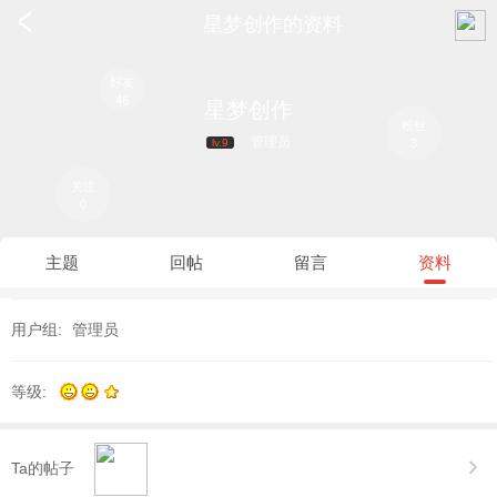
<
星梦创作的资料
好友
46
星梦创作
粉丝
管理员
lv.9
3
关注
0
主题
回帖
留言
资料
用户组:
管理员
等级:
Ta的帖子